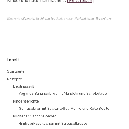
Kinder und natürlich mache…
Weiterlesen
Kategorie
Allgemein
,
Nachhaltigkeit
Schlagwörter
Nachhaltigkeit
,
Toggodtogo
Inhalt:
Startseite
Rezepte
Lieblingssüß
Veganes Bananenbrot mit Mandeln und Schokolade
Kindergerichte
Gemüsebrei mit Süßkartoffel, Möhre und Rote Beete
Kuchenschlacht reloaded
Himbeerkäsekuchen mit Streuselkruste