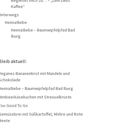
Begleitet mich zu… – „Leni Liebt
Kaffee“
Unterwegs
Heimatliebe
Heimatliebe – Baumwipfelpfad Bad
Iburg
Bleib aktuell:
Veganes Bananenbrot mit Mandeln und
Schokolade
Heimatliebe – Baumwipfelpfad Bad Iburg
Himbeerkäsekuchen mit Streuselkruste
Too Good To Go
Gemüsebrei mit Süßkartoffel, Möhre und Rote
Beete